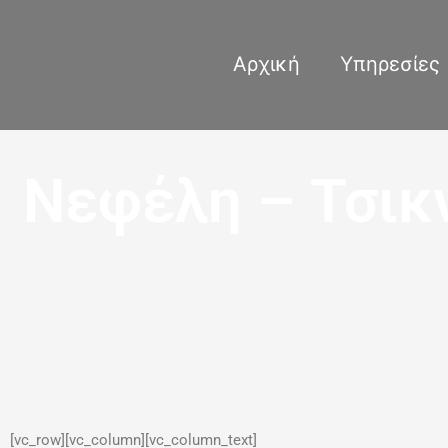
Μετάβαση
στο
περιεχόμενο
Αρχική
Υπηρεσίες
Νεφέλη – Τσικ
[vc_row][vc_column][vc_column_text]