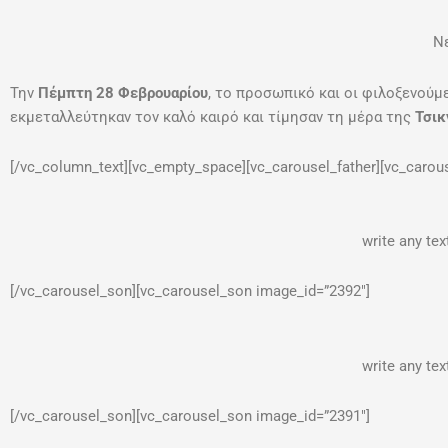
Ν
Την
Πέμπτη 28 Φεβρουαρίου
, το προσωπικό και οι φιλοξενούμ
εκμεταλλεύτηκαν τον καλό καιρό και τίμησαν τη μέρα της
Τσι
[/vc_column_text][vc_empty_space][vc_carousel_father][vc_carou
write any te
[/vc_carousel_son][vc_carousel_son image_id=”2392″]
write any te
[/vc_carousel_son][vc_carousel_son image_id=”2391″]