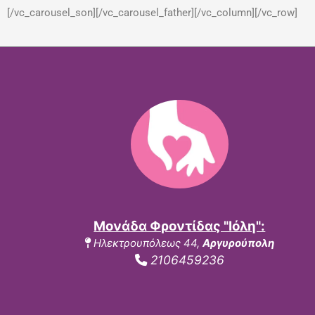
[/vc_carousel_son][/vc_carousel_father][/vc_column][/vc_row]
Μονάδα Φροντίδας "Ιόλη":
Ηλεκτρουπόλεως 44,
Αργυρούπολη
2106459236