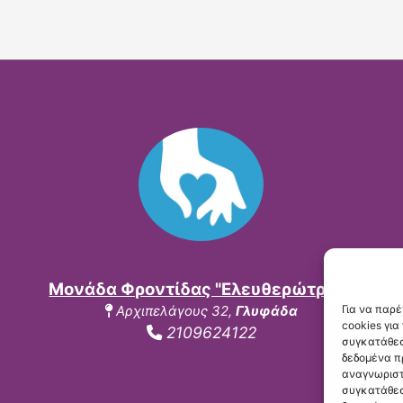
Μονάδα Φροντίδας "Ελευθερώτρια":
Για να παρ
Αρχιπελάγους 32,
Γλυφάδα
cookies γι
2109624122
συγκατάθεσ
δεδομένα π
αναγνωριστ
συγκατάθεσ