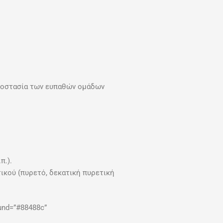
προστασία των ευπαθών ομάδων
π.).
κού (πυρετό, δεκατική πυρετική
ound=”#88488c”