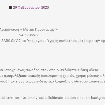
29 Φεβρουαρίου, 2020
Ανακοίνωση – Μέτρα Προστασίας –
SARS-CoV-2
ϊό SARS-CoV-2, το Υπουργείου Υγείας συνέστησε μέτρα για την 
να υπάρχει ένας συνοδός στον οποίο θα δίδεται ειδική άδεια.
ων
προφυλάξεων επαφής
(απολύμανση χεριών, χρήση μάσκας κ.λ.
οιοδήποτε σύμπτωμα ενδεικτικό λοίμωξης ανώτερου αναπνευστι
c_column_text][vc_empty_space][ultimate_ctation ctaction_backgr