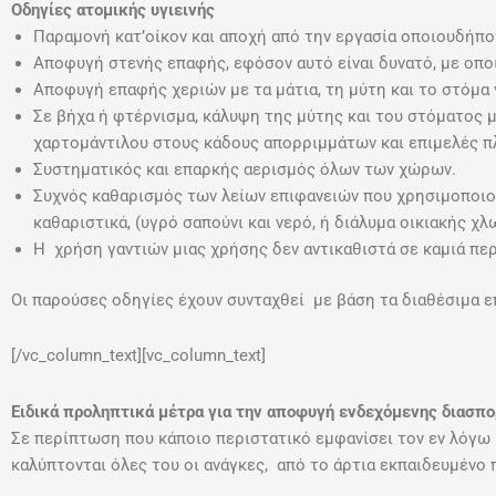
Οδηγίες ατομικής υγιεινής
Παραμονή κατ’οίκον και αποχή από την εργασία οποιουδήπ
Αποφυγή στενής επαφής, εφόσον αυτό είναι δυνατό, με οπ
Αποφυγή επαφής χεριών με τα μάτια, τη μύτη και το στόμα 
Σε βήχα ή φτέρνισμα, κάλυψη της μύτης και του στόματος 
χαρτομάντιλου στους κάδους απορριμμάτων και επιμελές π
Συστηματικός και επαρκής αερισμός όλων των χώρων.
Συχνός καθαρισμός των λείων επιφανειών που χρησιμοποιούν
καθαριστικά, (υγρό σαπούνι και νερό, ή διάλυμα οικιακής χλ
Η χρήση γαντιών μιας χρήσης δεν αντικαθιστά σε καμιά πε
Οι παρούσες οδηγίες έχουν συνταχθεί με βάση τα διαθέσιμα ε
[/vc_column_text][vc_column_text]
Ειδικά προληπτικά μέτρα για την αποφυγή ενδεχόμενης διασπ
Σε περίπτωση που κάποιο περιστατικό εμφανίσει τον εν λόγω 
καλύπτονται όλες του οι ανάγκες, από το άρτια εκπαιδευμένο