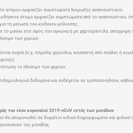
οτε ατόμου εμφανίζει συμπτώματα λοίμωξης αναπνευστικού.
οιοδήποτε άτομο εμφανίζει συμπτώματα από το αναπνευστικό, ό
για τη μείωση του κινδύνου μόλυνσης.
με το μανίκι στο ύψος του αγκώνα ή με χαρτομάντιλο, απόρριψη
λύσιμο των χεριών.
ται συχνά (π.χ. πόμολα, χερούλια, κουπαστή από σκάλες ή κιγκλ
ωρίνης).
ρίπτωση το πλύσιμο των χεριών.
πιδημιολογικά δεδομένα και ενδέχεται να τροποποιηθούν, καθώς
οράς του νέου κοροναϊού 2019-nCoV εντός των μονάδων
ιό θα απομονωθεί σε δωμάτιο ειδικά διαμορφωμένο και φιλικό π
 προσωπικό της μονάδας.