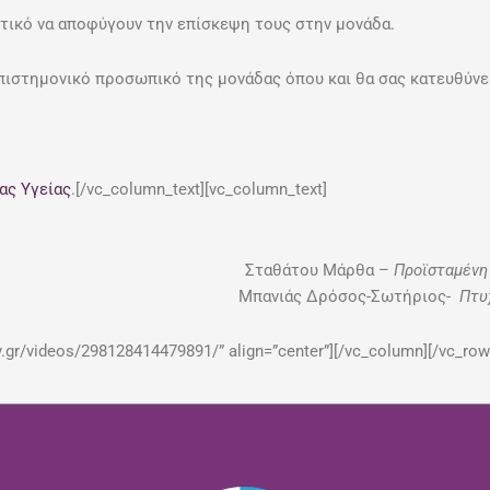
τικό να αποφύγουν την επίσκεψη τους στην μονάδα.
πιστημονικό προσωπικό της μονάδας όπου και θα σας κατευθύνε
ας Υγείας
.[/vc_column_text][vc_column_text]
Σταθάτου Μάρθα –
Προϊσταμένη
Μπανιάς Δρόσος-Σωτήριος-
Πτυ
.gr/videos/298128414479891/” align=”center”][/vc_column][/vc_row