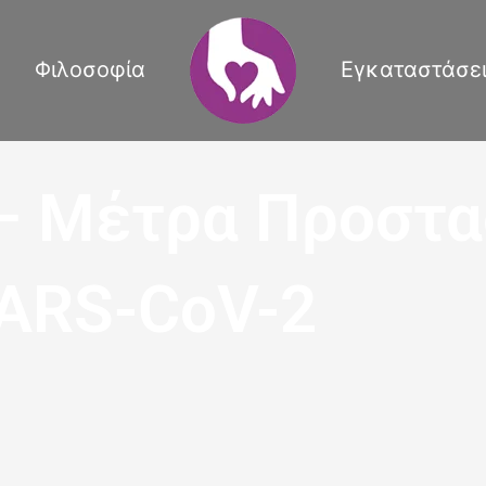
Φιλοσοφία
Εγκαταστάσε
– Μέτρα Προστα
ARS-CoV-2