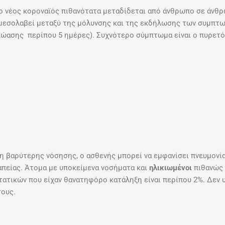
 ο νέος κοροναϊός πιθανότατα μεταδίδεται από άνθρωπο σε άνθ
 μεσολαβεί μεταξύ της μόλυνσης και της εκδήλωσης των συμπτω
επώασης περίπου 5 ημέρες). Συχνότερο σύμπτωμα είναι ο πυρετ
η βαρύτερης νόσησης, ο ασθενής μπορεί να εμφανίσει πνευμονί
ραπείας. Άτομα με υποκείμενα νοσήματα και
ηλικιωμένοι
πιθανώς 
τικών που είχαν θανατηφόρο κατάληξη είναι περίπου 2%. Δεν υπ
ους.