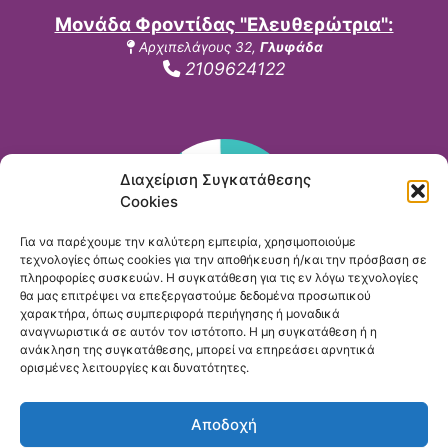
Μονάδα Φροντίδας "Ελευθερώτρια":
Αρχιπελάγους 32,
Γλυφάδα
2109624122
Διαχείριση Συγκατάθεσης
Cookies
Για να παρέχουμε την καλύτερη εμπειρία, χρησιμοποιούμε
τεχνολογίες όπως cookies για την αποθήκευση ή/και την πρόσβαση σε
πληροφορίες συσκευών. Η συγκατάθεση για τις εν λόγω τεχνολογίες
θα μας επιτρέψει να επεξεργαστούμε δεδομένα προσωπικού
Μονάδα Φροντίδας "Νεφέλη":
χαρακτήρα, όπως συμπεριφορά περιήγησης ή μοναδικά
αναγνωριστικά σε αυτόν τον ιστότοπο. Η μη συγκατάθεση ή η
Αρχιμήδους 14,
Γλυφάδα
ανάκληση της συγκατάθεσης, μπορεί να επηρεάσει αρνητικά
2109630727
ορισμένες λειτουργίες και δυνατότητες.
Αποδοχή